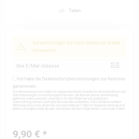
Teilen
Benachrichtigen Sie mich, sobald der Artikel
lieferbar ist.
Ich habe die
Datenschutzbestimmungen
zur Kenntnis
genommen.
Die Verwendung Ihrer Daten für eigene werbliche Zwecke für ähnliche Waren und
Dienstleistungen ist nicht ausgeschlossen. Sie können dieser Verwendung
jederzeit widersprechen, ohne dass für den Widerspruch andere als
Übermittlungskosten nach den Basistarifen entstehen. Falls Sie keine weitere
Werbung wünschen, teilen Sie uns dies bitte per E-Mail an folgende Adresse mit:
datenschutz@miweba.de
oder verwenden Sie den Abbestellen-Link in der E-Mail.
9,90 € *