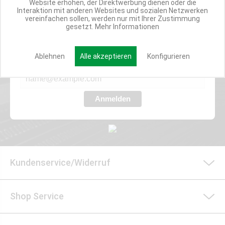
Website erhöhen, der Direktwerbung dienen oder die
Interaktion mit anderen Websites und sozialen Netzwerken
Werde Teil der Miweba Community!
vereinfachen sollen, werden nur mit Ihrer Zustimmung
gesetzt.
Mehr Informationen
Verpasse nie wieder exklusive Newsletter-Rabatte und Aktionen
Ablehnen
Alle akzeptieren
Konfigurieren
E-MAIL*
Anmelden
Kundenservice/Widerruf
Shop Service