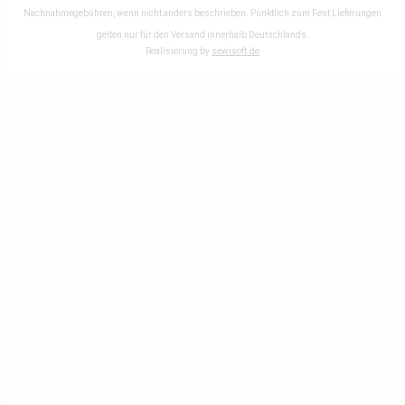
Nachnahmegebühren, wenn nicht anders beschrieben. Pünktlich zum Fest Lieferungen
gelten nur für den Versand innerhalb Deutschlands.
Realisierung by
sewisoft.de