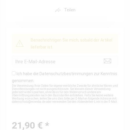
Teilen
Benachrichtigen Sie mich, sobald der Artikel
lieferbar ist.
Ich habe die
Datenschutzbestimmungen
zur Kenntnis
genommen.
Die Verwendung Ihrer Daten für eigene werbliche Zwecke für ähnliche Waren und
Dienstleistungen ist nicht ausgeschlossen. Sie können dieser Verwendung
jederzeit widersprechen, ohne dass für den Widerspruch andere als
Übermittlungskosten nach den Basistarifen entstehen. Falls Sie keine weitere
Werbung wünschen, teilen Sie uns dies bitte per E-Mail an folgende Adresse mit:
datenschutz@miweba.de
oder verwenden Sie den Abbestellen-Link in der E-Mail.
21,90 € *