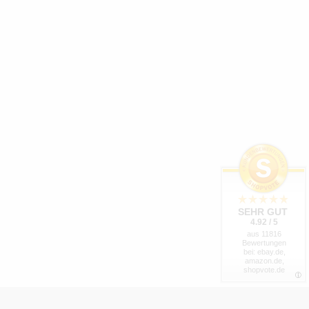
SEHR GUT
4.92 / 5
aus 11816
Bewertungen
bei: ebay.de,
amazon.de,
shopvote.de