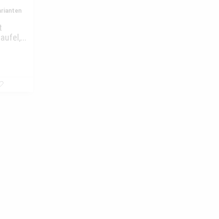
rianten
t
ufel,...