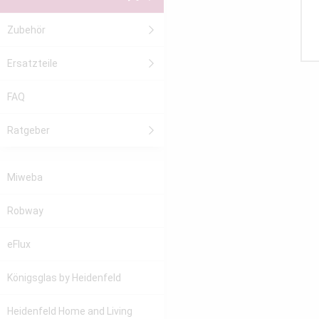
Zubehör
Ersatzteile
FAQ
Ratgeber
Miweba
Robway
eFlux
Königsglas
by Heidenfeld
Heidenfeld
Home and Living