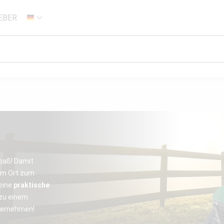
EBER
DE
Spaß! Damit
nem Ort zum
 eine
praktische
 zu einem
übernehmen!