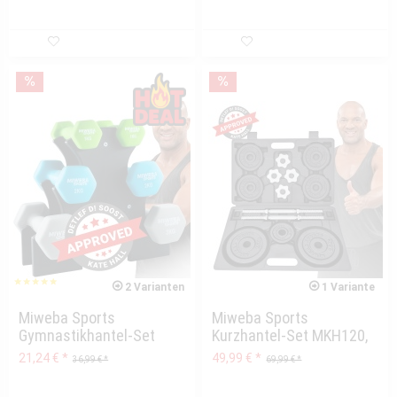
2 Varianten
1 Variante
Miweba Sports
Miweba Sports
Gymnastikhantel-Set
Kurzhantel-Set MKH120,
NKH120, 1-3 kg,...
20kg, Hantelkoffer,...
21,24 € *
49,99 € *
36,99 € *
69,99 € *