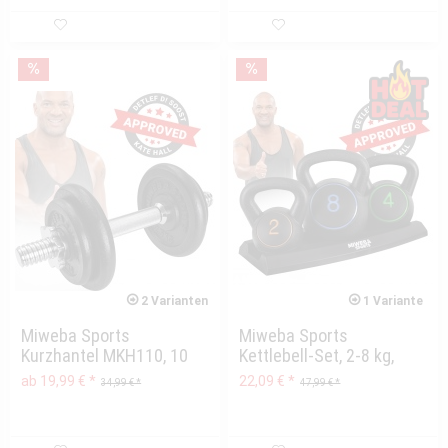
2 Varianten
1 Variante
Miweba Sports
Miweba Sports
Kurzhantel MKH110, 10
Kettlebell-Set, 2-8 kg,
kg, Gewichte aus...
Kettlebell-Ablage,...
ab 19,99 € *
22,09 € *
34,99 € *
47,99 € *