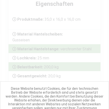
Eigenschaften
Produktmaße:
35,0 x 16,0 x 16,0 cm
Material Hantelscheiben:
Gusseisen
Material Hantelstange:
verchromter Stahl
Lochkreis:
25 mm
Belastbarkeit:
200,0 kg
Gesamtgewicht:
20,0 kg
Diese Website benutzt Cookies, die für den technischen
Preisklasse
Betrieb der Website erforderlich sind und stets gesetzt
werden. Andere Cookies, die den Komfort bei Benutzung dieser
€
Website erhöhen, der Direktwerbung dienen oder die
Interaktion mit anderen Websites und sozialen Netzwerken
vereinfachen sollen, werden nur mit Ihrer Zustimmung