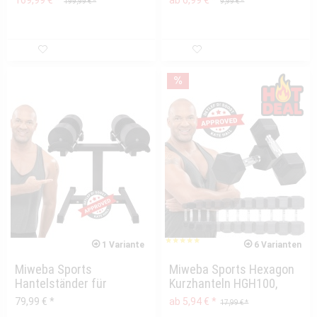
169,99 € *
ab 6,99 € *
199,99 € *
9,99 € *
bodenschonend,...
1 Variante
6 Varianten
Miweba Sports
Miweba Sports Hexagon
Hantelständer für
Kurzhanteln HGH100,
verstellbare
Kurzhantel-Set,...
79,99 € *
ab 5,94 € *
17,99 € *
Kurzhanteln...