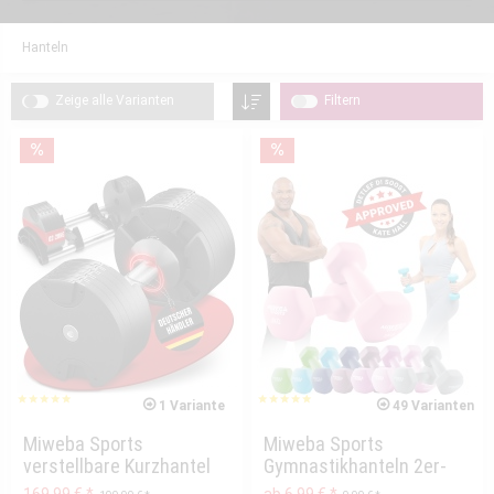
Hanteln
Zeige alle Varianten
Filtern
1 Variante
49 Varianten
Miweba Sports
Miweba Sports
verstellbare Kurzhantel
Gymnastikhanteln 2er-
VH200, Stahl, 2-28 kg,...
Set NKH100,