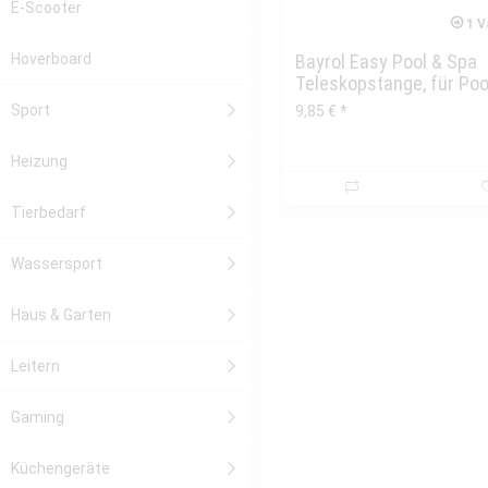
E-Scooter
1 V
Hoverboard
Bayrol Easy Pool & Spa
Teleskopstange, für Poo
Zubehör,...
Sport
9,85 € *
Heizung
Tierbedarf
Wassersport
Haus & Garten
Leitern
Gaming
Küchengeräte