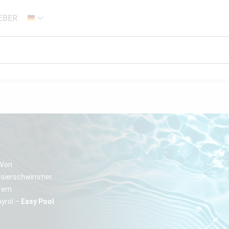
EBER
DE
 Von
Dosierschwimmer.
hrem
ayrol –
Easy Pool
.