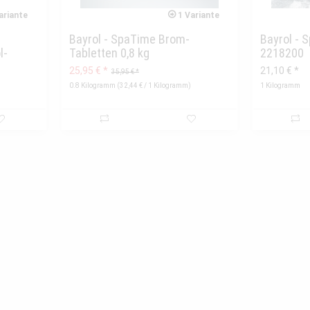
ariante
1 Variante
Bayrol - SpaTime Brom-
Bayrol - 
l-
Tabletten 0,8 kg
2218200
25,95 € *
21,10 € *
35,95 € *
0.8 Kilogramm
(
32,44 €
/ 1 Kilogramm)
1 Kilogramm