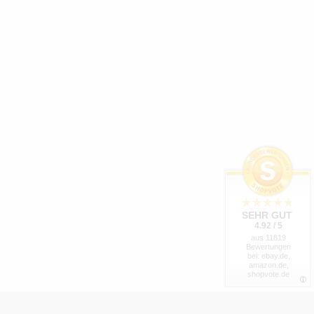
SEHR GUT
4.92 / 5
aus 11819
Bewertungen
bei: ebay.de,
amazon.de,
shopvote.de