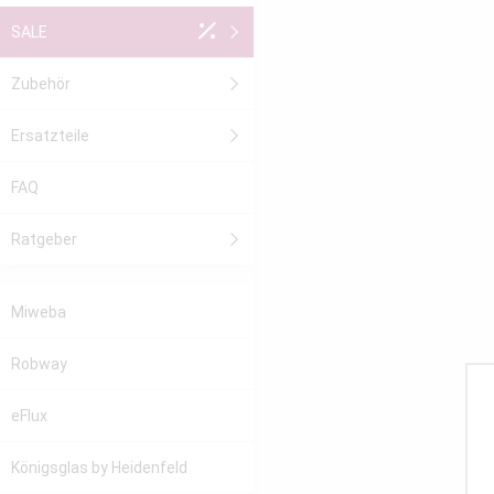
SALE
Zubehör
Ersatzteile
FAQ
Ratgeber
Miweba
Robway
eFlux
Königsglas
by Heidenfeld