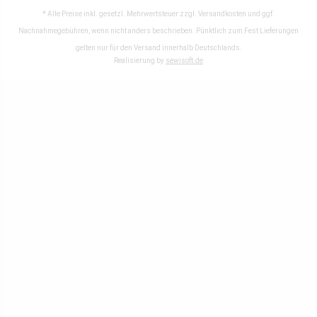
* Alle Preise inkl. gesetzl. Mehrwertsteuer zzgl.
Versandkosten
und ggf.
Nachnahmegebühren, wenn nicht anders beschrieben. Pünktlich zum Fest Lieferungen
gelten nur für den Versand innerhalb Deutschlands.
Realisierung by
sewisoft.de