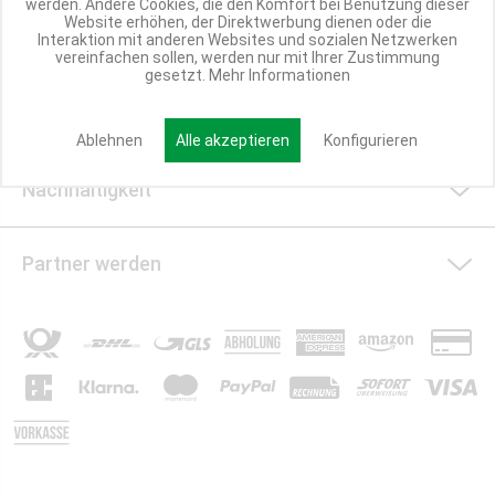
werden. Andere Cookies, die den Komfort bei Benutzung dieser
Website erhöhen, der Direktwerbung dienen oder die
Interaktion mit anderen Websites und sozialen Netzwerken
Informationen
vereinfachen sollen, werden nur mit Ihrer Zustimmung
gesetzt.
Mehr Informationen
Social Media
Ablehnen
Alle akzeptieren
Konfigurieren
Nachhaltigkeit
Partner werden