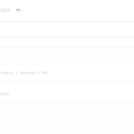
EBER
DE
s Motors
Motorrad JT188
anten