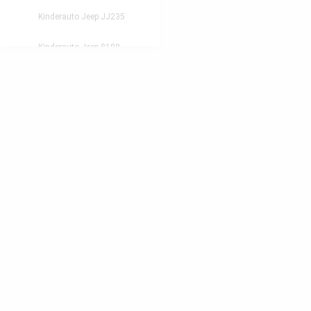
Kinderauto Jeep JJ235
Kinderauto Jeep 8188
Kinderauto Jeep Adventure
Quad KL-789
Quad KL-266
Quad KL-108
Quad Bumper
Buggy MX Allrad 4x4
Kinderauto GT Super Speed
Feuerwehrauto LL911