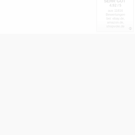
SEHR GUT
4.92 / 5
aus 11816
Bewertungen
bei: ebay.de,
amazon.de,
shopvote.de