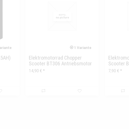
ariante
1 Variante
4,5AH)
Elektromotorrad Chopper
Elektrom
Scooter BT306 Antriebsmotor
Scooter B
links/ rechts
14,90 € *
7,90 € *