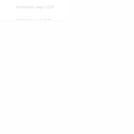
Kinderauto Jeep JJ235
Kinderauto Jeep 8188
Kinderauto Jeep Adventure
Quad KL-789
Quad KL-266
Quad KL-108
Quad Bumper
Buggy MX Allrad 4x4
Kinderauto GT Super Speed
Feuerwehrauto LL911