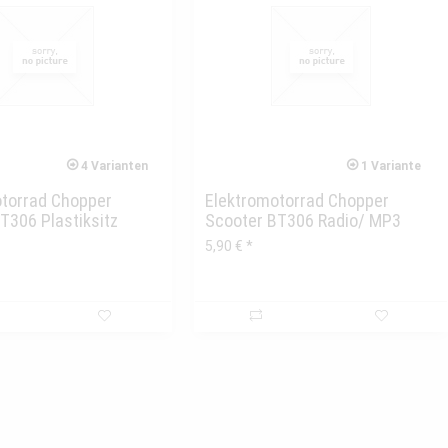
4 Varianten
1 Variante
otorrad Chopper
Elektromotorrad Chopper
T306 Plastiksitz
Scooter BT306 Radio/ MP3
Modul
5,90 € *