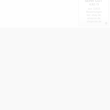
SEHR GUT
4.92 / 5
aus 11815
Bewertungen
bei: ebay.de,
amazon.de,
shopvote.de