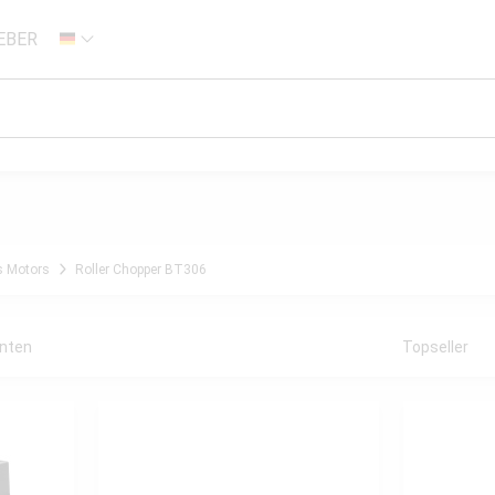
EBER
DE
s Motors
Roller Chopper BT306
anten