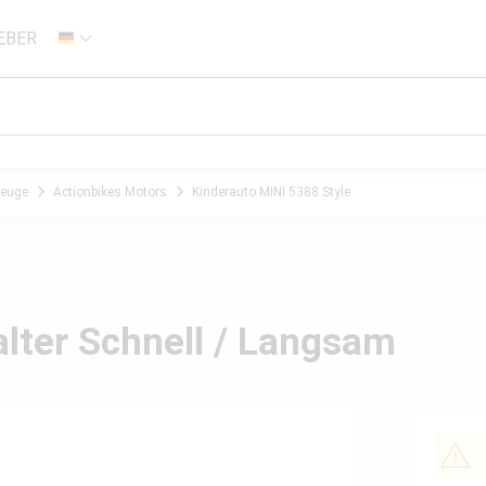
EBER
DE
zeuge
Actionbikes Motors
Kinderauto MINI 5388 Style
alter Schnell / Langsam