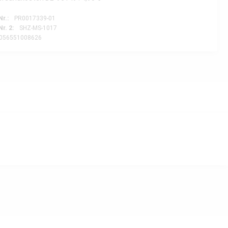
Nr.:
PR0017339-01
Nr. 2:
SHZ-MS-1017
056551008626