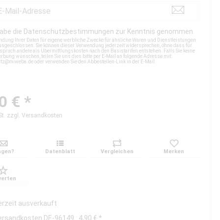
habe die
Datenschutzbestimmungen
zur Kenntnis genommen.
ndung Ihrer Daten für eigene werbliche Zwecke für ähnliche Waren und Dienstleistungen
 ausgeschlossen. Sie können dieser Verwendung jederzeit widersprechen, ohne dass für
spruch andere als Übermittlungskosten nach den Basistarifen entstehen. Falls Sie keine
rbung wünschen, teilen Sie uns dies bitte per E-Mail an folgende Adresse mit:
utz@miweba.de
oder verwenden Sie den Abbestellen-Link in der E-Mail.
0 € *
St.
zzgl. Versandkosten
agen?
Datenblatt
Vergleichen
Merken
erten
erzeit ausverkauft
ersandkosten DE-96149 : 4,90 € *