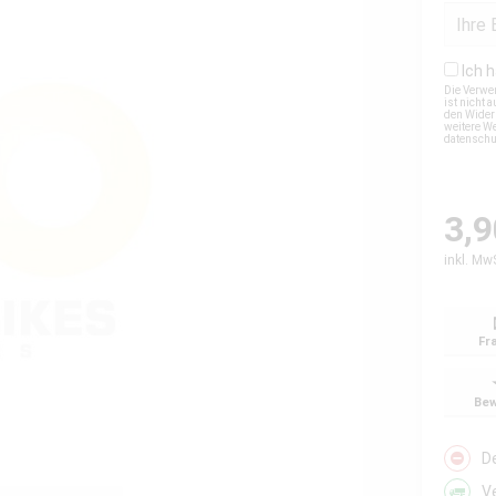
Ich 
Die Verwe
ist nicht
den Wider
weitere We
datensch
3,9
inkl. Mw
Fr
Bew
D
V