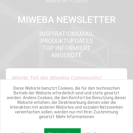
IMMER UP TO DATE!
MIWEBA NEWSLETTER
INSPIRATIONSMAIL
PRODUKTUPDATES
TOP INFORMIERT
ANGEBOTE
Werde Teil der Miweba Community!
Diese Website benutzt Cookies, die für den technischen
Verpasse nie wieder exklusive Newsletter-Rabatte und Aktionen
Betrieb der Website erforderlich sind und stets gesetzt
werden. Andere Cookies, die den Komfort bei Benutzung dieser
Website erhöhen, der Direktwerbung dienen oder die
E-MAIL*
Interaktion mit anderen Websites und sozialen Netzwerken
vereinfachen sollen, werden nur mit Ihrer Zustimmung
gesetzt.
Mehr Informationen
Anmelden