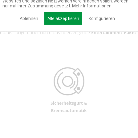
Websites und sozialen Netzwerken vereinfachen sollen, werden
dfahrzeug-Stil
werden Ihre Kinder begeistert sein. Vier kraftvolle Mo
nur mit Ihrer Zustimmung gesetzt.
Mehr Informationen
 Die großzügig bemessene Kippmulde verwandelt das Spaßmobil in ein
 mit einem 3-Punkt-Sicherheitsgurt ausgestattete Sitz ermöglicht sog
Ablehnen
Alle akzeptieren
Konfigurieren
ik und Fernbedienung inklusive Stopp- und First-Funktion. High- un
rspaß - abgerundet durch das überzeugende
Entertainment-Paket
Sicherheitsgurt &
Bremsautomatik