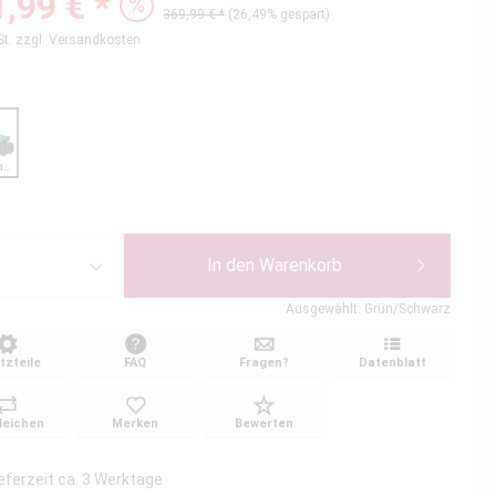
,99 € *
369,99 € *
(26,49% gespart)
St.
zzgl. Versandkosten
Grün/Schwarz
In den
Warenkorb
Ausgewählt: Grün/Schwarz
tzteile
FAQ
Fragen?
Datenblatt
leichen
Merken
Bewerten
ieferzeit ca. 3 Werktage