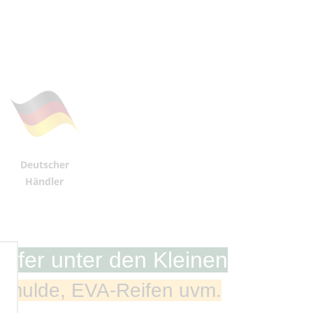
Deutscher
Händler
elfer unter den Kleinen
ippmulde, EVA-Reifen uvm.