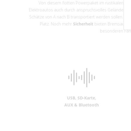
Von diesem flotten Powerpaket im rustikalen
Lan
Elektroautos auch durch anspruchsvolles Gelände an.
Schätze von A nach B transportiert werden sollen. Der
Platz. Noch mehr
Sicherheit
bieten Bremsautomat
besonderen Fah
USB, SD-Karte,
AUX & Bluetooth