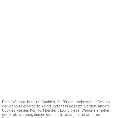
auto A730 für die fleißigsten H
Diese Website benutzt Cookies, die für den technischen Betrieb
der Website erforderlich sind und stets gesetzt werden. Andere
it vereint dank Vierradantrieb, K
Cookies, die den Komfort bei Benutzung dieser Website erhöhen,
der Direktwerbung dienen oder die Interaktion mit anderen