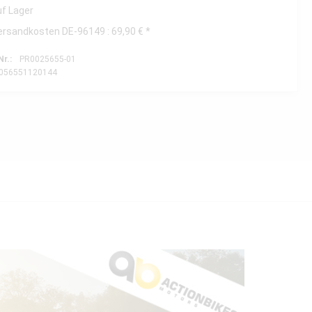
uf Lager
ersandkosten DE-96149 : 69,90 € *
Nr.:
PR0025655-01
056551120144