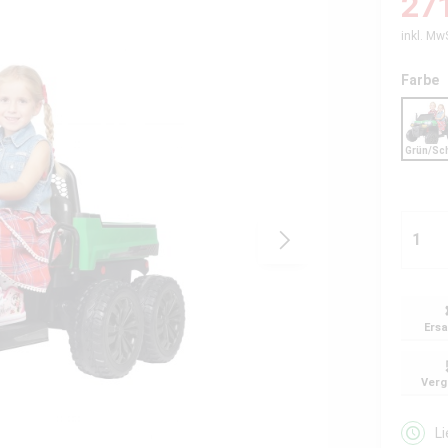
271
inkl. Mw
Farbe
Ersa
Verg
L