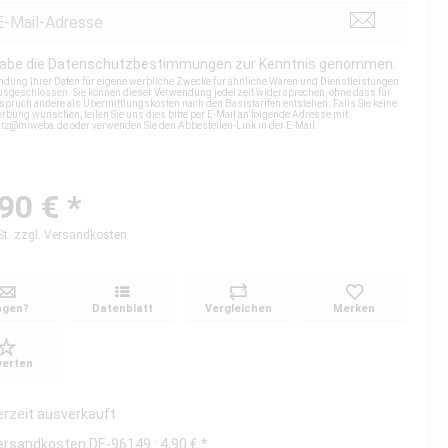
habe die
Datenschutzbestimmungen
zur Kenntnis genommen.
ndung Ihrer Daten für eigene werbliche Zwecke für ähnliche Waren und Dienstleistungen
 ausgeschlossen. Sie können dieser Verwendung jederzeit widersprechen, ohne dass für
spruch andere als Übermittlungskosten nach den Basistarifen entstehen. Falls Sie keine
rbung wünschen, teilen Sie uns dies bitte per E-Mail an folgende Adresse mit:
utz@miweba.de
oder verwenden Sie den Abbestellen-Link in der E-Mail.
90 € *
St.
zzgl. Versandkosten
agen?
Datenblatt
Vergleichen
Merken
erten
erzeit ausverkauft
ersandkosten DE-96149 : 4,90 € *