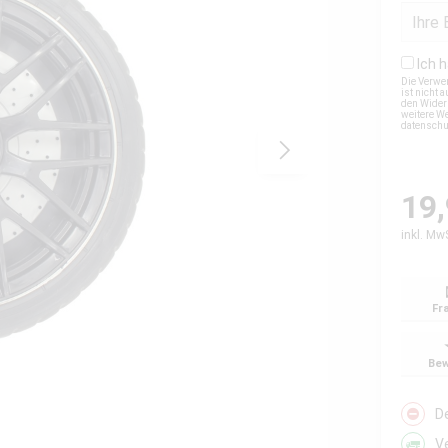
Ich 
Die Verwe
ist nicht
den Wider
weitere We
datensch
19,
inkl. Mw
Fr
Bew
D
V