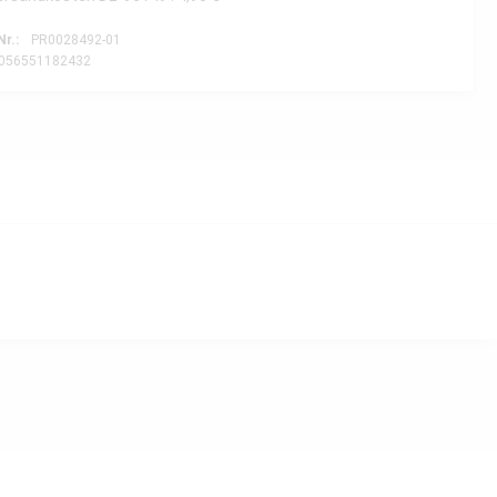
Nr.:
PR0028492-01
056551182432