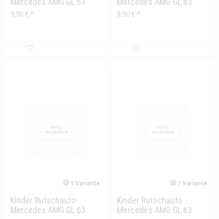
Mercedes AMG GL 63
Mercedes AMG GL 63
Vorderachse mit
Lenkstange
9,90 € *
8,90 € *
Radaufnahme
1 Variante
1 Variante
Kinder Rutschauto
Kinder Rutschauto
Mercedes AMG GL 63
Mercedes AMG GL 63