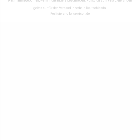
Nachnahmegebühren, wenn nicht anders beschrieben. Pünktlich zum Fest Lieferungen
gelten nur für den Versand innerhalb Deutschlands.
Realisierung by
sewisoft.de