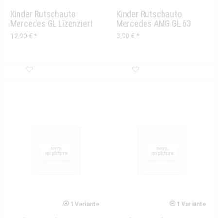
Kinder Rutschauto
Kinder Rutschauto
Mercedes GL Lizenziert
Mercedes AMG GL 63
Halter
Radkappe vorne/hinten
12,90 € *
3,90 € *
Windschutzscheibe
1 Variante
1 Variante