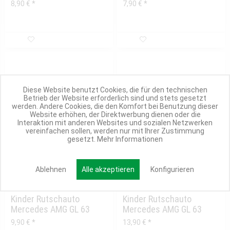
Rückenlehne (groß) für...
Rückenlehne (klein)
8,90 € *
7,90 € *
Diese Website benutzt Cookies, die für den technischen
Betrieb der Website erforderlich sind und stets gesetzt
werden. Andere Cookies, die den Komfort bei Benutzung dieser
Website erhöhen, der Direktwerbung dienen oder die
Interaktion mit anderen Websites und sozialen Netzwerken
vereinfachen sollen, werden nur mit Ihrer Zustimmung
gesetzt.
Mehr Informationen
Ablehnen
Alle akzeptieren
Konfigurieren
1 Variante
4 Varianten
Kinder Rutschauto
Kinder Rutschauto
Mercedes AMG GL 63
Mercedes AMG GL 63
Ladebuchse
Schiebestange
9,90 € *
13,90 € *