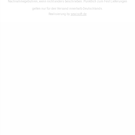
Nachnahmegebühren, wenn nicht anders beschrieben. Pünktlich zum Fest Lieferungen
gelten nur für den Versand innerhalb Deutschlands.
Realisierung by
sewisoft.de