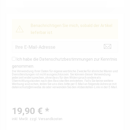
Benachrichtigen Sie mich, sobald der Artikel
lieferbar ist.
Ich habe die
Datenschutzbestimmungen
zur Kenntnis
genommen.
Die Verwendung Ihrer Daten für eigene werbliche Zwecke für ähnliche Waren und
Dienstleistungen ist nicht ausgeschlossen. Sie können dieser Verwendung
jederzeit widersprechen, ohne dass für den Widerspruch andere als
Übermittlungskosten nach den Basistarifen entstehen. Falls Sie keine weitere
Werbung wünschen, teilen Sie uns dies bitte per E-Mail an folgende Adresse mit:
datenschutz@miweba.de
oder verwenden Sie den Abbestellen-Link in der E-Mail.
19,90 € *
inkl. MwSt.
zzgl. Versandkosten