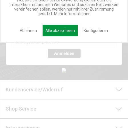
Website erhöhen, der Direktwerbung dienen oder die
Interaktion mit anderen Websites und sozialen Netzwerken
Werde Teil der Miweba Community!
vereinfachen sollen, werden nur mit Ihrer Zustimmung
gesetzt.
Mehr Informationen
Verpasse nie wieder exklusive Newsletter-Rabatte und Aktionen
Ablehnen
Alle akzeptieren
Konfigurieren
E-MAIL*
Anmelden
Kundenservice/Widerruf
Shop Service
Informationen