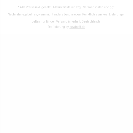
* Alle Preise inkl. gesetzl. Mehrwertsteuer zzgl.
Versandkosten
und ggf.
Nachnahmegebühren, wenn nicht anders beschrieben. Pünktlich zum Fest Lieferungen
gelten nur für den Versand innerhalb Deutschlands.
Realisierung by
sewisoft.de