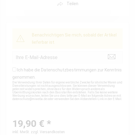
Teilen
Benachrichtigen Sie mich, sobald der Artikel
lieferbar ist.
Ich habe die
Datenschutzbestimmungen
zur Kenntnis
genommen.
Die Verwendung Ihrer Daten für eigene werbliche Zwecke für ähnliche Waren und
Dienstleistungen ist nicht ausgeschlossen. Sie können dieser Verwendung
jederzeit widersprechen, ohne dass für den Widerspruch andere als
Übermittlungskosten nach den Basistarifen entstehen. Falls Sie keine weitere
Werbung wünschen, teilen Sie uns dies bitte per E-Mail an folgende Adresse mit:
datenschutz@miweba.de
oder verwenden Sie den Abbestellen-Link in der E-Mail.
19,90 € *
inkl. MwSt.
zzgl. Versandkosten