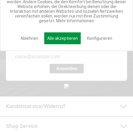
werden. Andere Cookies, die den Komfort bei Benutzung dieser
Website erhöhen, der Direktwerbung dienen oder die
Interaktion mit anderen Websites und sozialen Netzwerken
vereinfachen sollen, werden nur mit Ihrer Zustimmung
Werde Teil der Miweba Community!
gesetzt.
Mehr Informationen
Verpasse nie wieder exklusive Newsletter-Rabatte und Aktionen
Ablehnen
Alle akzeptieren
Konfigurieren
E-MAIL*
Anmelden
Kundenservice/Widerruf
Shop Service