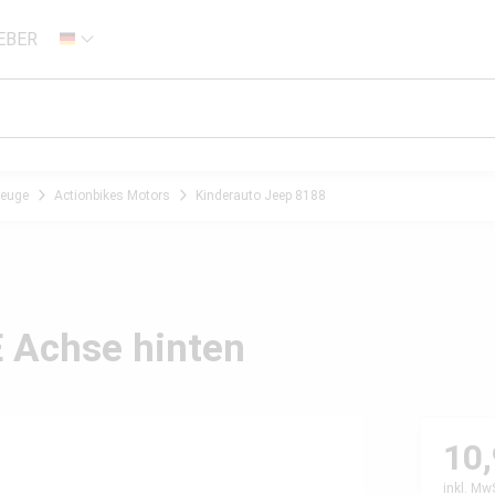
EBER
DE
zeuge
Actionbikes Motors
Kinderauto Jeep 8188
 Achse hinten
10,
inkl. Mw