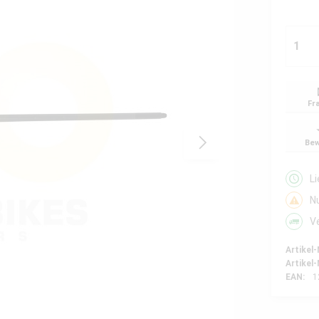
Fr
Bew
L
N
V
Artikel-
Artikel-
EAN:
1