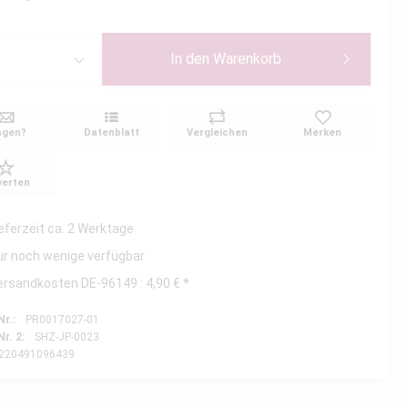
In den
Warenkorb
agen?
Datenblatt
Vergleichen
Merken
erten
ieferzeit ca. 2 Werktage
ur noch wenige verfügbar
ersandkosten DE-96149 : 4,90 € *
Nr.:
PR0017027-01
Nr. 2:
SHZ-JP-0023
220491096439