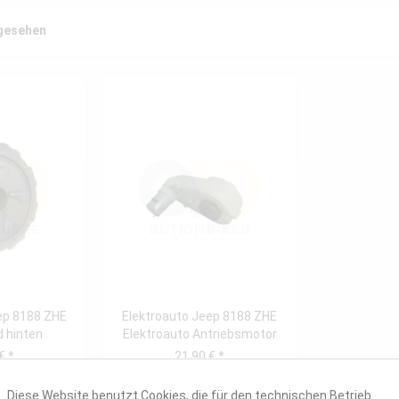
ngesehen
ep 8188 ZHE
Elektroauto Jeep 8188 ZHE
d hinten
Elektroauto Antriebsmotor
mit...
€ *
21,90 € *
Diese Website benutzt Cookies, die für den technischen Betrieb