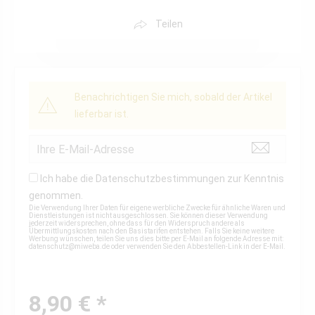
Teilen
Benachrichtigen Sie mich, sobald der Artikel
lieferbar ist.
Ich habe die
Datenschutzbestimmungen
zur Kenntnis
genommen.
Die Verwendung Ihrer Daten für eigene werbliche Zwecke für ähnliche Waren und
Dienstleistungen ist nicht ausgeschlossen. Sie können dieser Verwendung
jederzeit widersprechen, ohne dass für den Widerspruch andere als
Übermittlungskosten nach den Basistarifen entstehen. Falls Sie keine weitere
Werbung wünschen, teilen Sie uns dies bitte per E-Mail an folgende Adresse mit:
datenschutz@miweba.de
oder verwenden Sie den Abbestellen-Link in der E-Mail.
8,90 € *