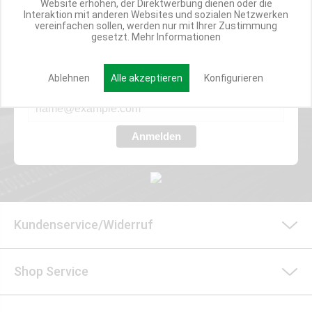
Website erhöhen, der Direktwerbung dienen oder die
Interaktion mit anderen Websites und sozialen Netzwerken
Werde Teil der Miweba Community!
vereinfachen sollen, werden nur mit Ihrer Zustimmung
gesetzt.
Mehr Informationen
Verpasse nie wieder exklusive Newsletter-Rabatte und Aktionen
Ablehnen
Alle akzeptieren
Konfigurieren
E-MAIL*
Anmelden
Kundenservice/Widerruf
Shop Service