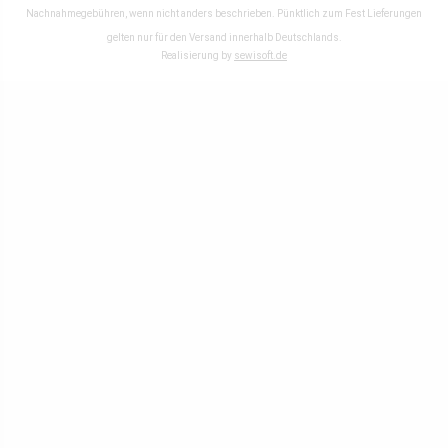
Nachnahmegebühren, wenn nicht anders beschrieben. Pünktlich zum Fest Lieferungen
gelten nur für den Versand innerhalb Deutschlands.
Realisierung by
sewisoft.de