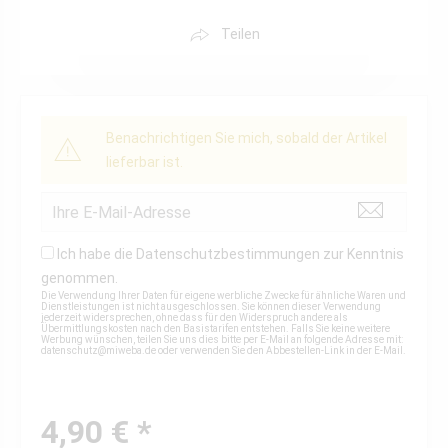
Teilen
Benachrichtigen Sie mich, sobald der Artikel
lieferbar ist.
Ich habe die
Datenschutzbestimmungen
zur Kenntnis
genommen.
Die Verwendung Ihrer Daten für eigene werbliche Zwecke für ähnliche Waren und
Dienstleistungen ist nicht ausgeschlossen. Sie können dieser Verwendung
jederzeit widersprechen, ohne dass für den Widerspruch andere als
Übermittlungskosten nach den Basistarifen entstehen. Falls Sie keine weitere
Werbung wünschen, teilen Sie uns dies bitte per E-Mail an folgende Adresse mit:
datenschutz@miweba.de
oder verwenden Sie den Abbestellen-Link in der E-Mail.
4,90 € *