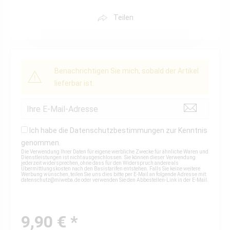
Teilen
Benachrichtigen Sie mich, sobald der Artikel
lieferbar ist.
Ich habe die
Datenschutzbestimmungen
zur Kenntnis
genommen.
Die Verwendung Ihrer Daten für eigene werbliche Zwecke für ähnliche Waren und
Dienstleistungen ist nicht ausgeschlossen. Sie können dieser Verwendung
jederzeit widersprechen, ohne dass für den Widerspruch andere als
Übermittlungskosten nach den Basistarifen entstehen. Falls Sie keine weitere
Werbung wünschen, teilen Sie uns dies bitte per E-Mail an folgende Adresse mit:
datenschutz@miweba.de
oder verwenden Sie den Abbestellen-Link in der E-Mail.
9,90 € *