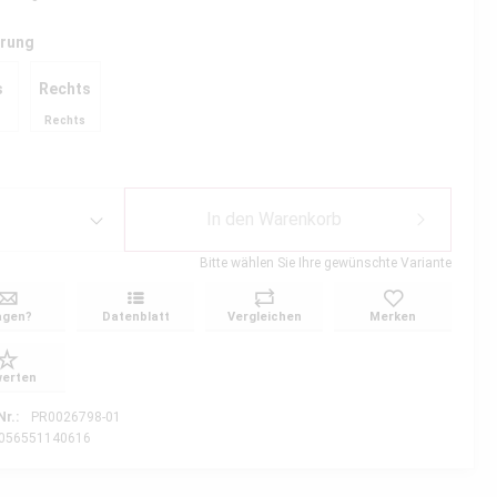
hrung
s
Rechts
Rechts
In den
Warenkorb
Bitte wählen Sie Ihre gewünschte Variante
agen?
Datenblatt
Vergleichen
Merken
erten
Nr.:
PR0026798-01
056551140616