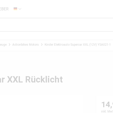
EBER
DE
zeuge
Actionbikes Motors
Kinder Elektroauto Supercar XXL (12V) YSA021-1
ar XXL Rücklicht
14,
inkl. Mw