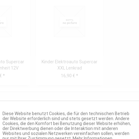
uto Supercar
Kinder Elektroauto Supercar
nheit 12V
XXL Lenkrad
€ *
16,90 € *
Diese Website benutzt Cookies, die für den technischen Betrieb
der Website erforderlich sind und stets gesetzt werden. Andere
Cookies, die den Komfort bei Benutzung dieser Website erhöhen,
der Direktwerbung dienen oder die Interaktion mit anderen
Websites und sozialen Netzwerken vereinfachen sollen, werden
nur mit Ihrer Zustimmung gesetzt.
Mehr Informationen