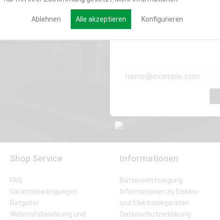
Werde Teil der Miweba
Ablehnen
Alle akzeptieren
Konfigurieren
Verpasse nie wieder exklusive New
E-MAIL*
Shop Service
Informationen
FAQ
Batterieentsorgung
Garantiebedingungen
Informationen zu Elektro-
Ratgeber
und Elektronikgeräten
Widerrufsbelehrung und
Datenschutzerklärung