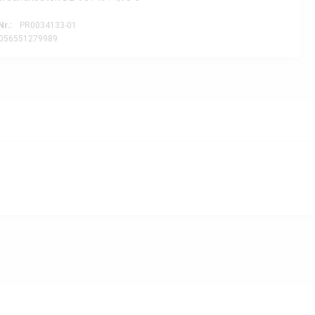
Nr.:
PR0034133-01
056551279989