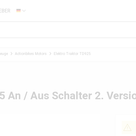
EBER
DE
zeuge
Actionbikes Motors
Elektro Traktor TD925
5 An / Aus Schalter 2. Versi