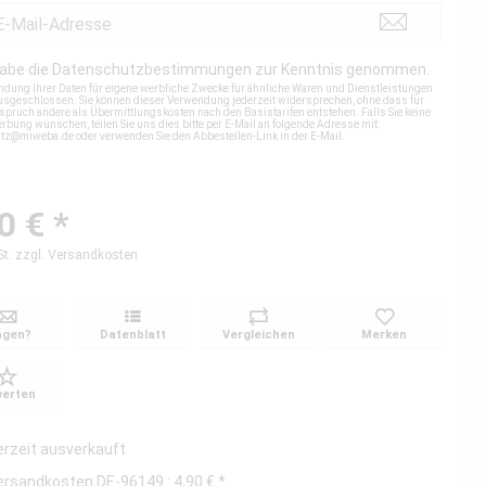
habe die
Datenschutzbestimmungen
zur Kenntnis genommen.
ndung Ihrer Daten für eigene werbliche Zwecke für ähnliche Waren und Dienstleistungen
 ausgeschlossen. Sie können dieser Verwendung jederzeit widersprechen, ohne dass für
spruch andere als Übermittlungskosten nach den Basistarifen entstehen. Falls Sie keine
rbung wünschen, teilen Sie uns dies bitte per E-Mail an folgende Adresse mit:
utz@miweba.de
oder verwenden Sie den Abbestellen-Link in der E-Mail.
0 € *
St.
zzgl. Versandkosten
agen?
Datenblatt
Vergleichen
Merken
erten
erzeit ausverkauft
ersandkosten DE-96149 : 4,90 € *