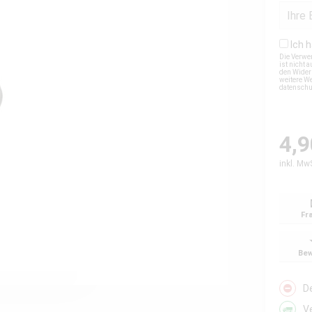
Ich 
Die Verwe
ist nicht
den Wider
weitere We
datensch
4,9
inkl. Mw
Fr
Bew
D
V