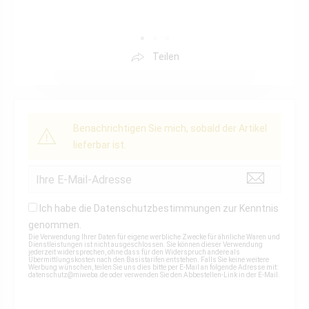
Teilen
Benachrichtigen Sie mich, sobald der Artikel
lieferbar ist.
Ich habe die
Datenschutzbestimmungen
zur Kenntnis
genommen.
Die Verwendung Ihrer Daten für eigene werbliche Zwecke für ähnliche Waren und
Dienstleistungen ist nicht ausgeschlossen. Sie können dieser Verwendung
jederzeit widersprechen, ohne dass für den Widerspruch andere als
Übermittlungskosten nach den Basistarifen entstehen. Falls Sie keine weitere
Werbung wünschen, teilen Sie uns dies bitte per E-Mail an folgende Adresse mit:
datenschutz@miweba.de
oder verwenden Sie den Abbestellen-Link in der E-Mail.