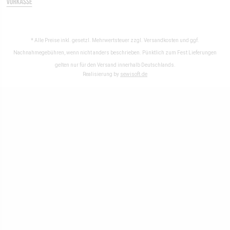
* Alle Preise inkl. gesetzl. Mehrwertsteuer zzgl.
Versandkosten
und ggf.
Nachnahmegebühren, wenn nicht anders beschrieben. Pünktlich zum Fest Lieferungen
gelten nur für den Versand innerhalb Deutschlands.
Realisierung by
sewisoft.de