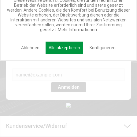
Diese Website benutzt Cookies, die für den technischen
TOP INFORMIERT
Betrieb der Website erforderlich sind und stets gesetzt
werden. Andere Cookies, die den Komfort bei Benutzung dieser
ANGEBOTE
Website erhöhen, der Direktwerbung dienen oder die
Interaktion mit anderen Websites und sozialen Netzwerken
vereinfachen sollen, werden nur mit Ihrer Zustimmung
gesetzt.
Mehr Informationen
Werde Teil der Miweba Community!
Ablehnen
Alle akzeptieren
Konfigurieren
Verpasse nie wieder exklusive Newsletter-Rabatte und Aktionen
E-MAIL*
Anmelden
Kundenservice/Widerruf