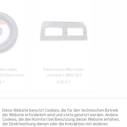
 Mercedes
Elektroauto Mercedes
S63 Rad vorne
Lizenziert AMG S63
Verkleidungshalter links
€ *
9,90 € *
Diese Website benutzt Cookies, die für den technischen Betrieb
der Website erforderlich sind und stets gesetzt werden. Andere
Cookies, die den Komfort bei Benutzung dieser Website erhöhen,
der Direktwerbung dienen oder die Interaktion mit anderen