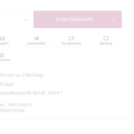
In den
Warenkorb
agen?
Datenblatt
Vergleichen
Merken
erten
ieferzeit ca. 2 Werktage
uf Lager
ersandkosten DE-96149 : 4,90 € *
Nr.:
PR0019409-01
056551057846