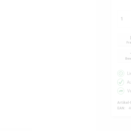
Fr
Bew
L
A
V
Artikel-
EAN:
4