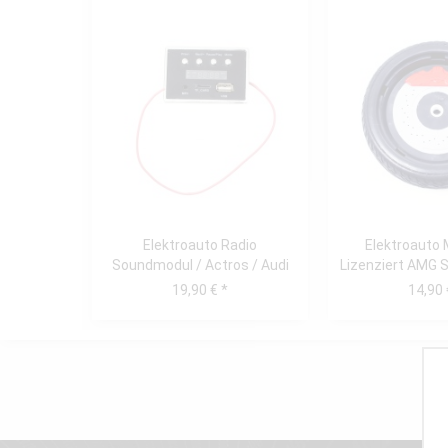
Elektroauto Radio
Elektroauto
Soundmodul / Actros / Audi
Lizenziert AMG 
Q7 4L /GT-R / S63...
19,90 € *
14,90 