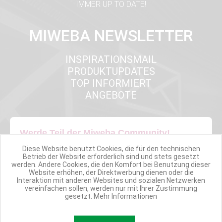
IMMER UP TO DATE!
MIWEBA NEWSLETTER
INSPIRATIONSMAIL
PRODUKTUPDATES
TOP INFORMIERT
ANGEBOTE
Werde Teil der Miweba Community!
Diese Website benutzt Cookies, die für den technischen
Verpasse nie wieder exklusive Newsletter-Rabatte und Aktionen
Betrieb der Website erforderlich sind und stets gesetzt
werden. Andere Cookies, die den Komfort bei Benutzung dieser
Website erhöhen, der Direktwerbung dienen oder die
E-MAIL*
Interaktion mit anderen Websites und sozialen Netzwerken
vereinfachen sollen, werden nur mit Ihrer Zustimmung
gesetzt.
Mehr Informationen
Anmelden