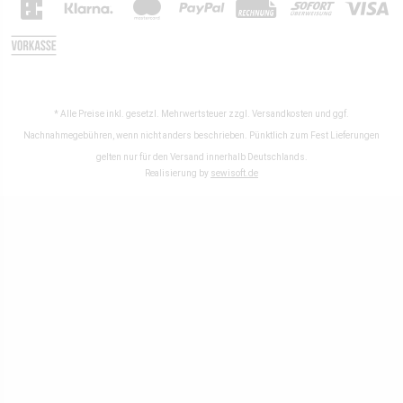
* Alle Preise inkl. gesetzl. Mehrwertsteuer zzgl.
Versandkosten
und ggf.
Nachnahmegebühren, wenn nicht anders beschrieben. Pünktlich zum Fest Lieferungen
gelten nur für den Versand innerhalb Deutschlands.
Realisierung by
sewisoft.de