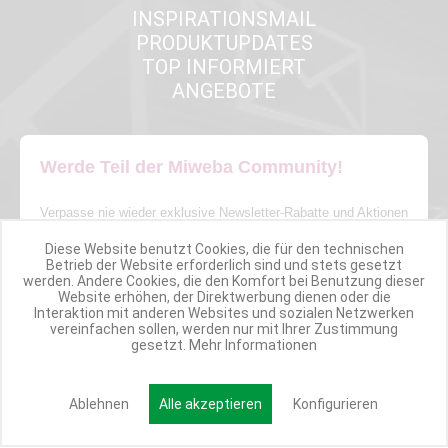
INSPIRATIONSMAIL
PRODUKTUPDATES
TOP INFORMIERT
ANGEBOTE
Werde Teil der Miweba Community!
Verpasse nie wieder exklusive Newsletter-Rabatte und Aktionen
Diese Website benutzt Cookies, die für den technischen
E-MAIL*
Betrieb der Website erforderlich sind und stets gesetzt
werden. Andere Cookies, die den Komfort bei Benutzung dieser
Website erhöhen, der Direktwerbung dienen oder die
Interaktion mit anderen Websites und sozialen Netzwerken
vereinfachen sollen, werden nur mit Ihrer Zustimmung
Anmelden
gesetzt.
Mehr Informationen
Ablehnen
Alle akzeptieren
Konfigurieren