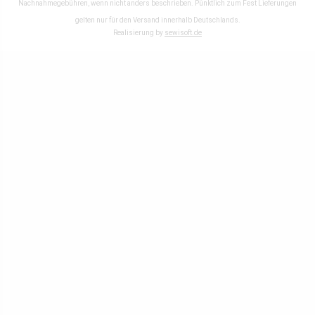
Nachnahmegebühren, wenn nicht anders beschrieben. Pünktlich zum Fest Lieferungen
gelten nur für den Versand innerhalb Deutschlands.
Realisierung by
sewisoft.de