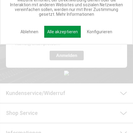
Website erhöhen, der Direktwerbung dienen oder die
Interaktion mit anderen Websites und sozialen Netzwerken
Werde Teil der Miweba Community!
vereinfachen sollen, werden nur mit Ihrer Zustimmung
gesetzt.
Mehr Informationen
Verpasse nie wieder exklusive Newsletter-Rabatte und Aktionen
Ablehnen
Alle akzeptieren
Konfigurieren
E-MAIL*
Anmelden
Kundenservice/Widerruf
Shop Service
Informationen