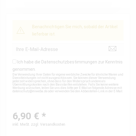
Benachrichtigen Sie mich, sobald der Artikel
lieferbar ist.
Ich habe die
Datenschutzbestimmungen
zur Kenntnis
genommen.
Die Verwendung Ihrer Daten für eigene werbliche Zwecke für ähnliche Waren und
Dienstleistungen ist nicht ausgeschlossen. Sie können dieser Verwendung
jederzeit widersprechen, ohne dass für den Widerspruch andere als
Übermittlungskosten nach den Basistarifen entstehen. Falls Sie keine weitere
Werbung wünschen, teilen Sie uns dies bitte per E-Mail an folgende Adresse mit:
datenschutz@miweba.de
oder verwenden Sie den Abbestellen-Link in der E-Mail.
6,90 € *
inkl. MwSt.
zzgl. Versandkosten