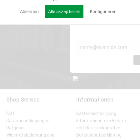
Werde Teil der Miweba
Ablehnen
Alle akzeptieren
Konfigurieren
Verpasse nie wieder exklusive New
E-MAIL*
Shop Service
Informationen
FAQ
Batterieentsorgung
Garantiebedingungen
Informationen zu Elektro-
Ratgeber
und Elektronikgeräten
Widerrufsbelehrung und
Datenschutzerklärung