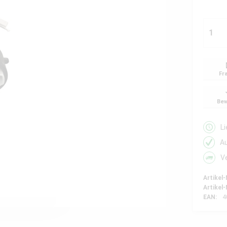
Fr
Bew
L
A
V
Artikel-
Artikel-
EAN:
4