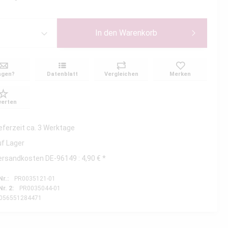
In den
Warenkorb
agen?
Datenblatt
Vergleichen
Merken
erten
ieferzeit ca. 3 Werktage
uf Lager
ersandkosten DE-96149 : 4,90 € *
Nr.:
PR0035121-01
Nr. 2:
PR0035044-01
056551284471