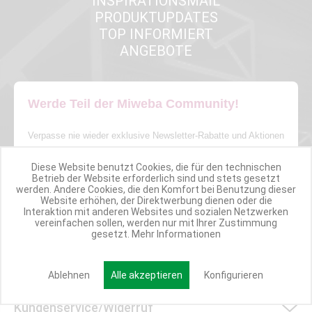
INSPIRATIONSMAIL
PRODUKTUPDATES
TOP INFORMIERT
ANGEBOTE
Werde Teil der Miweba Community!
Verpasse nie wieder exklusive Newsletter-Rabatte und Aktionen
Diese Website benutzt Cookies, die für den technischen
E-MAIL*
Betrieb der Website erforderlich sind und stets gesetzt
werden. Andere Cookies, die den Komfort bei Benutzung dieser
Website erhöhen, der Direktwerbung dienen oder die
Interaktion mit anderen Websites und sozialen Netzwerken
Anmelden
vereinfachen sollen, werden nur mit Ihrer Zustimmung
gesetzt.
Mehr Informationen
Ablehnen
Alle akzeptieren
Konfigurieren
Kundenservice/Widerruf