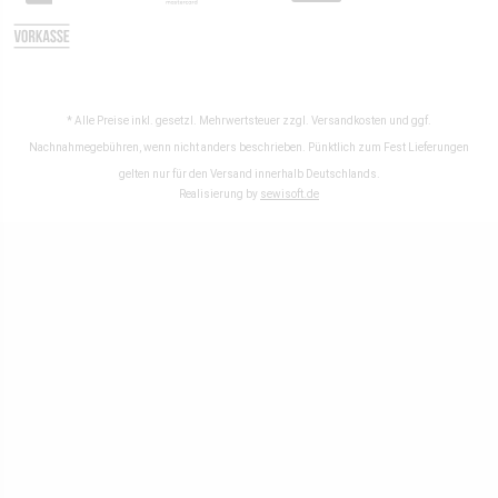
* Alle Preise inkl. gesetzl. Mehrwertsteuer zzgl.
Versandkosten
und ggf.
Nachnahmegebühren, wenn nicht anders beschrieben. Pünktlich zum Fest Lieferungen
gelten nur für den Versand innerhalb Deutschlands.
Realisierung by
sewisoft.de