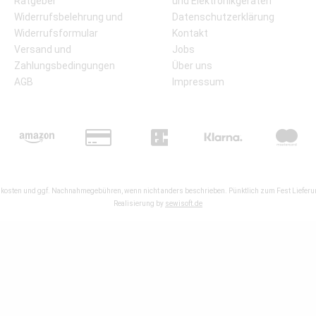
Ratgeber
und Elektronikgeräten
Widerrufsbelehrung und
Datenschutzerklärung
Widerrufsformular
Kontakt
Versand und
Jobs
Zahlungsbedingungen
Über uns
AGB
Impressum
kosten
und ggf. Nachnahmegebühren, wenn nicht anders beschrieben. Pünktlich zum Fest Lieferun
Realisierung by
sewisoft.de