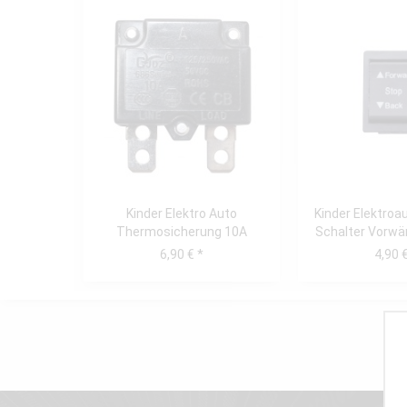
Kinder Elektro Auto
Kinder Elektroa
Thermosicherung 10A
Schalter Vorwärt
universal
6,90 € *
4,90 €