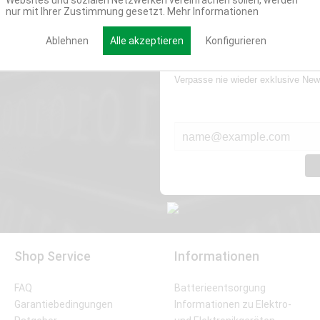
Websites und sozialen Netzwerken vereinfachen sollen, werden
nur mit Ihrer Zustimmung gesetzt.
Mehr Informationen
Ablehnen
Alle akzeptieren
Konfigurieren
Werde Teil der Miweba
Verpasse nie wieder exklusive New
E-MAIL*
Shop Service
Informationen
FAQ
Batterieentsorgung
Garantiebedingungen
Informationen zu Elektro-