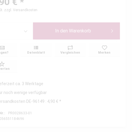
90 € *
St.
zzgl. Versandkosten
In den
Warenkorb
agen?
Datenblatt
Vergleichen
Merken
erten
ieferzeit ca. 3 Werktage
ur noch wenige verfügbar
ersandkosten DE-96149 : 4,90 € *
Nr.:
PR0028633-01
056551184696