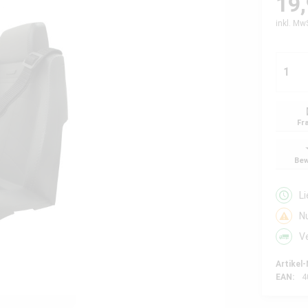
19,
inkl. Mw
Fr
Bew
L
N
V
Artikel-
EAN:
4