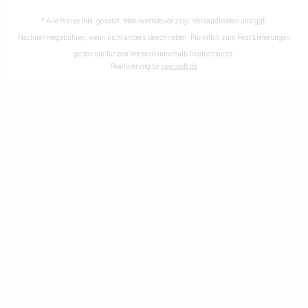
* Alle Preise inkl. gesetzl. Mehrwertsteuer zzgl.
Versandkosten
und ggf.
Nachnahmegebühren, wenn nicht anders beschrieben. Pünktlich zum Fest Lieferungen
gelten nur für den Versand innerhalb Deutschlands.
Realisierung by
sewisoft.de