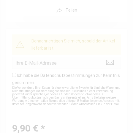
Teilen
Benachrichtigen Sie mich, sobald der Artikel
lieferbar ist.
Ich habe die
Datenschutzbestimmungen
zur Kenntnis
genommen.
Die Verwendung Ihrer Daten für eigene werbliche Zwecke für ähnliche Waren und
Dienstleistungen ist nicht ausgeschlossen. Sie können dieser Verwendung
jederzeit widersprechen, ohne dass für den Widerspruch andere als
Übermittlungskosten nach den Basistarifen entstehen. Falls Sie keine weitere
Werbung wünschen, teilen Sie uns dies bitte per E-Mail an folgende Adresse mit:
datenschutz@miweba.de
oder verwenden Sie den Abbestellen-Link in der E-Mail.
9,90 € *