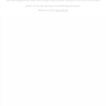
Nachnahmegebühren, wenn nicht anders beschrieben. Pünktlich zum Fest Lieferungen
gelten nur für den Versand innerhalb Deutschlands.
Realisierung by
sewisoft.de