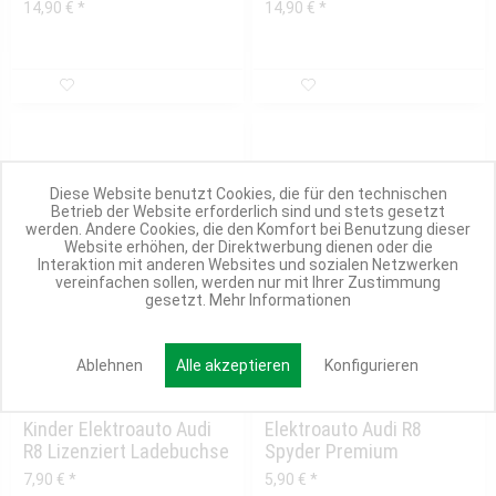
Frontstoßstange
Heckverkleidung
14,90 € *
14,90 € *
Diese Website benutzt Cookies, die für den technischen
Betrieb der Website erforderlich sind und stets gesetzt
werden. Andere Cookies, die den Komfort bei Benutzung dieser
Website erhöhen, der Direktwerbung dienen oder die
Interaktion mit anderen Websites und sozialen Netzwerken
vereinfachen sollen, werden nur mit Ihrer Zustimmung
gesetzt.
Mehr Informationen
Ablehnen
Alle akzeptieren
Konfigurieren
1 Variante
1 Variante
Kinder Elektroauto Audi
Elektroauto Audi R8
R8 Lizenziert Ladebuchse
Spyder Premium
mit Sicherung...
Scheinwerferglas links
7,90 € *
5,90 € *