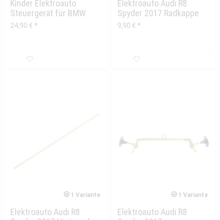
Kinder Elektroauto
Elektroauto Audi R8
Steuergerät für BMW
Spyder 2017 Radkappe
X6M / Audi R8 4S / Audi...
24,90 € *
9,90 € *
1 Variante
1 Variante
Elektroauto Audi R8
Elektroauto Audi R8