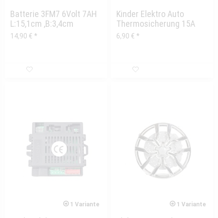
Batterie 3FM7 6Volt 7AH
Kinder Elektro Auto
L:15,1cm ,B:3,4cm
Thermosicherung 15A
,H:10,0cm
universal
14,90 € *
6,90 € *
1 Variante
1 Variante