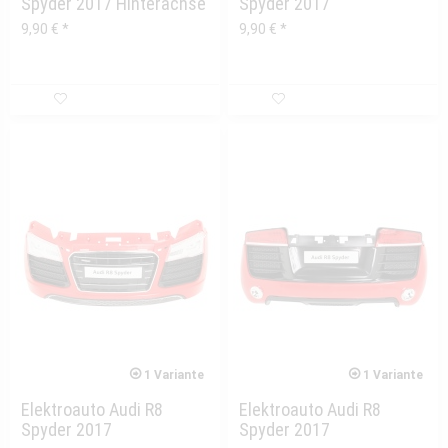
Spyder 2017 Hinterachse
Spyder 2017
Vorderachse
9,90 € *
9,90 € *
1 Variante
1 Variante
Elektroauto Audi R8
Elektroauto Audi R8
Spyder 2017
Spyder 2017