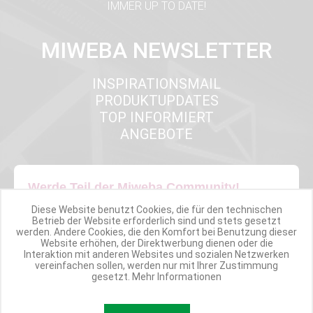
IMMER UP TO DATE!
MIWEBA NEWSLETTER
INSPIRATIONSMAIL
PRODUKTUPDATES
TOP INFORMIERT
ANGEBOTE
Werde Teil der Miweba Community!
Diese Website benutzt Cookies, die für den technischen
Verpasse nie wieder exklusive Newsletter-Rabatte und Aktionen
Betrieb der Website erforderlich sind und stets gesetzt
werden. Andere Cookies, die den Komfort bei Benutzung dieser
Website erhöhen, der Direktwerbung dienen oder die
E-MAIL*
Interaktion mit anderen Websites und sozialen Netzwerken
vereinfachen sollen, werden nur mit Ihrer Zustimmung
gesetzt.
Mehr Informationen
Anmelden