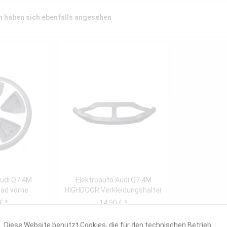
 haben sich ebenfalls angesehen
Audi Q7 4M
Elektroauto Audi Q7 4M
ad vorne
HIGHDOOR Verkleidungshalter
vorne
€ *
14,90 € *
Diese Website benutzt Cookies, die für den technischen Betrieb