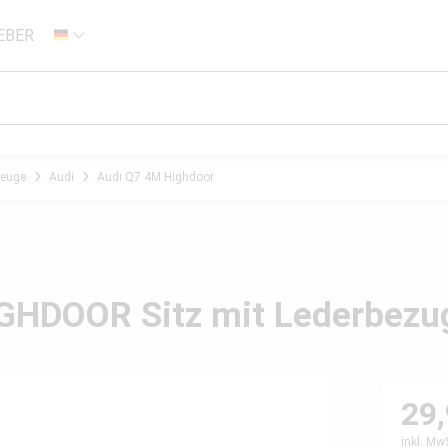
EBER
DE
zeuge
Audi
Audi Q7 4M Highdoor
IGHDOOR Sitz mit Lederbezu
29,
inkl. Mw