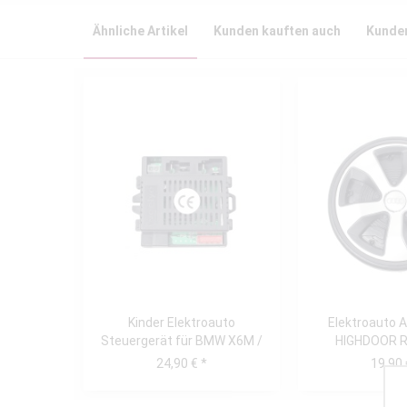
Ähnliche Artikel
Kunden kauften auch
Kunden
Kinder Elektroauto
Elektroauto 
Steuergerät für BMW X6M /
HIGHDOOR R
Audi R8 4S / Audi...
24,90 € *
19,90 