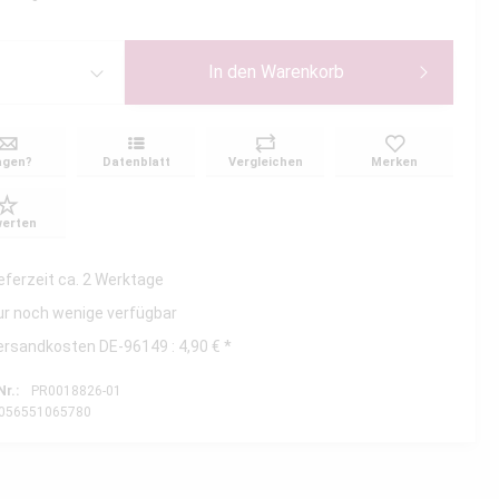
In den
Warenkorb
agen?
Datenblatt
Vergleichen
Merken
erten
ieferzeit ca. 2 Werktage
ur noch wenige verfügbar
ersandkosten DE-96149 : 4,90 € *
Nr.:
PR0018826-01
056551065780