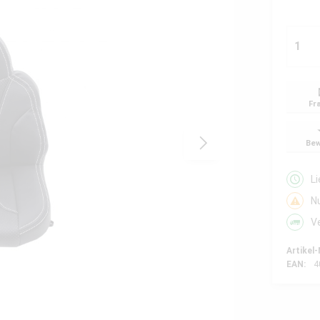
Fr
Bew
L
N
V
Artikel-
EAN:
4