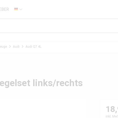
EBER
DE
zeuge
Audi
Audi Q7 4L
egelset links/rechts
18,
inkl. Mw