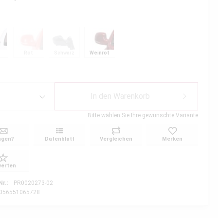
Rot
Schwarz
Weinrot
In den
Warenkorb
Bitte wählen Sie Ihre gewünschte Variante
agen?
Datenblatt
Vergleichen
Merken
erten
Nr.:
PR0020273-02
056551065728