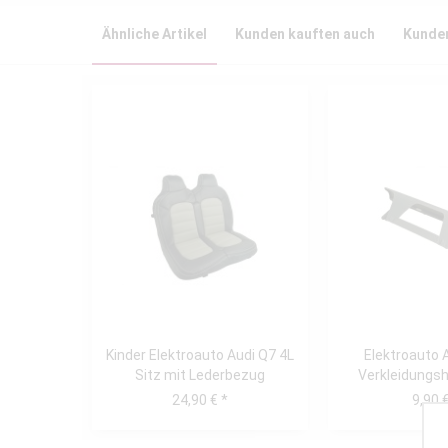
Ähnliche Artikel
Kunden kauften auch
Kunden
Kinder Elektroauto Audi Q7 4L
Elektroauto 
Sitz mit Lederbezug
Verkleidungsh
Schwarz/Grau
24,90 € *
9,90 €