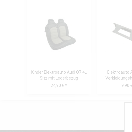
Kinder Elektroauto Audi Q7 4L
Elektroauto 
Sitz mit Lederbezug
Verkleidungsh
Schwarz/Grau
24,90 € *
9,90 €