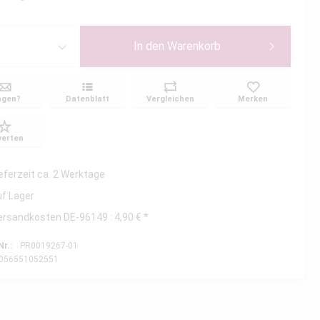
In den
Warenkorb
agen?
Datenblatt
Vergleichen
Merken
erten
ieferzeit ca. 2 Werktage
uf Lager
ersandkosten DE-96149 : 4,90 € *
Nr.:
PR0019267-01
056551052551