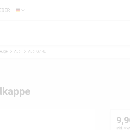
EBER
DE
zeuge
Audi
Audi Q7 4L
adkappe
9,9
inkl. Mw