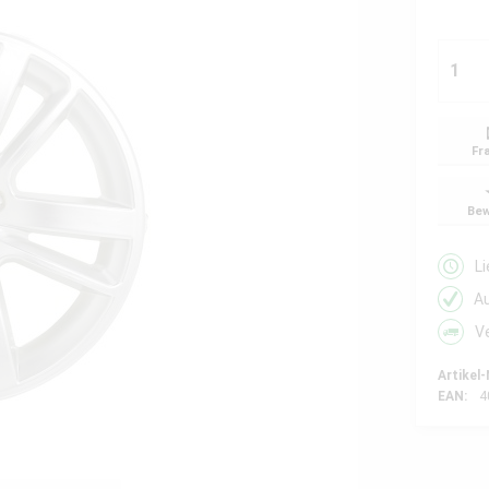
Fr
Bew
L
A
V
Artikel-
EAN:
4