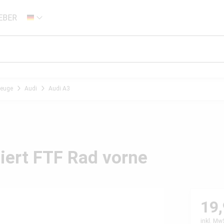
EBER
DE
zeuge
Audi
Audi A3
iert FTF Rad vorne
19,
inkl. Mw