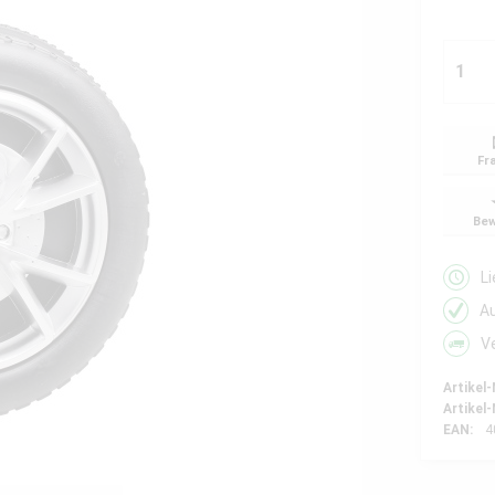
Fr
Bew
L
A
V
Artikel-
Artikel-
EAN:
4