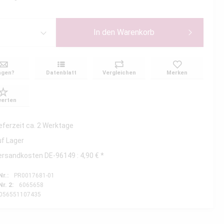
In den
Warenkorb
agen?
Datenblatt
Vergleichen
Merken
erten
ieferzeit ca. 2 Werktage
uf Lager
ersandkosten DE-96149 : 4,90 € *
Nr.:
PR0017681-01
Nr. 2:
6065658
056551107435