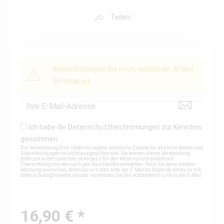
Teilen
Benachrichtigen Sie mich, sobald der Artikel
lieferbar ist.
Ich habe die
Datenschutzbestimmungen
zur Kenntnis
genommen.
Die Verwendung Ihrer Daten für eigene werbliche Zwecke für ähnliche Waren und
Dienstleistungen ist nicht ausgeschlossen. Sie können dieser Verwendung
jederzeit widersprechen, ohne dass für den Widerspruch andere als
Übermittlungskosten nach den Basistarifen entstehen. Falls Sie keine weitere
Werbung wünschen, teilen Sie uns dies bitte per E-Mail an folgende Adresse mit:
datenschutz@miweba.de
oder verwenden Sie den Abbestellen-Link in der E-Mail.
16,90 € *