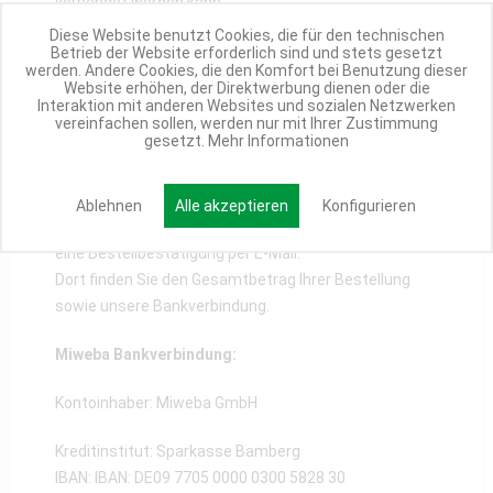
versendet werden kann.
Diese Website benutzt Cookies, die für den technischen
Klarna SOFORT entspricht damit den hohen
Betrieb der Website erforderlich sind und stets gesetzt
werden. Andere Cookies, die den Komfort bei Benutzung dieser
Sicherheitsstandards des Online-Bankings und
Website erhöhen, der Direktwerbung dienen oder die
verfügt über TÜV-geprüften Datenschutz.
Interaktion mit anderen Websites und sozialen Netzwerken
vereinfachen sollen, werden nur mit Ihrer Zustimmung
gesetzt.
Mehr Informationen
Vorkasse / Überweisung
Ablehnen
Alle akzeptieren
Konfigurieren
Nach erfolgreichem Bestellabschluss erhalten Sie
eine Bestellbestätigung per E-Mail.
Dort finden Sie den Gesamtbetrag Ihrer Bestellung
sowie unsere Bankverbindung.
Miweba Bankverbindung:
Kontoinhaber: Miweba GmbH
Kreditinstitut: Sparkasse Bamberg
IBAN: IBAN: DE09 7705 0000 0300 5828 30