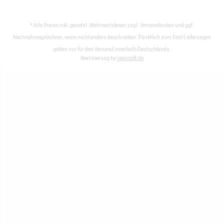
* Alle Preise inkl. gesetzl. Mehrwertsteuer zzgl.
Versandkosten
und ggf.
Nachnahmegebühren, wenn nicht anders beschrieben. Pünktlich zum Fest Lieferungen
gelten nur für den Versand innerhalb Deutschlands.
Realisierung by
sewisoft.de