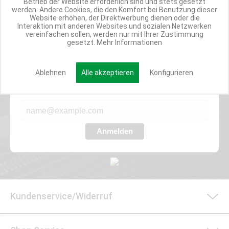
Betrieb der Website erforderlich sind und stets gesetzt
ANGEBOTE
werden. Andere Cookies, die den Komfort bei Benutzung dieser
Website erhöhen, der Direktwerbung dienen oder die
Interaktion mit anderen Websites und sozialen Netzwerken
vereinfachen sollen, werden nur mit Ihrer Zustimmung
gesetzt.
Mehr Informationen
Werde Teil der Miweba Community!
Verpasse nie wieder exklusive Newsletter-Rabatte und Aktionen
Ablehnen
Alle akzeptieren
Konfigurieren
E-MAIL*
Anmelden
Kundenservice/Widerruf