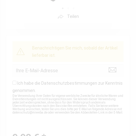
Teilen
Benachrichtigen Sie mich, sobald der Artikel
lieferbar ist.
Ich habe die
Datenschutzbestimmungen
zur Kenntnis
genommen.
Die Verwendung Ihrer Daten für eigene werbliche Zwecke für ähnliche Waren und
Dienstleistungen ist nicht ausgeschlossen. Sie können dieser Verwendung
jederzeit widersprechen, ohne dass für den Widerspruch andere als
Übermittlungskosten nach den Basistarifen entstehen. Falls Sie keine weitere
Werbung wünschen, teilen Sie uns dies bitte per E-Mail an folgende Adresse mit:
datenschutz@miweba.de
oder verwenden Sie den Abbestellen-Link in der E-Mail.