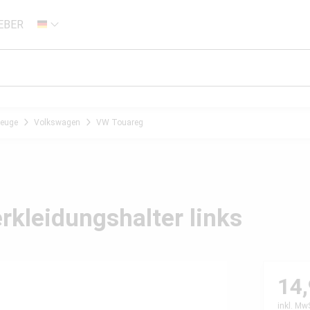
EBER
DE
zeuge
Volkswagen
VW Touareg
rkleidungshalter links
14,
inkl. Mw