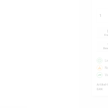
Fr
Bew
L
N
V
Artikel-
EAN: