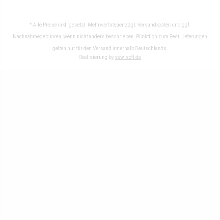
* Alle Preise inkl. gesetzl. Mehrwertsteuer zzgl.
Versandkosten
und ggf.
Nachnahmegebühren, wenn nicht anders beschrieben. Pünktlich zum Fest Lieferungen
gelten nur für den Versand innerhalb Deutschlands.
Realisierung by
sewisoft.de