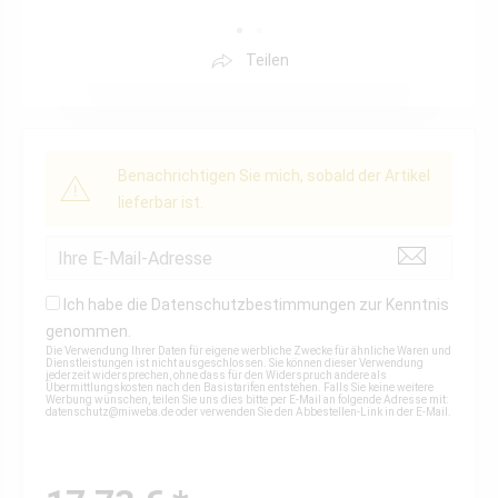
Teilen
Benachrichtigen Sie mich, sobald der Artikel
lieferbar ist.
Ich habe die
Datenschutzbestimmungen
zur Kenntnis
genommen.
Die Verwendung Ihrer Daten für eigene werbliche Zwecke für ähnliche Waren und
Dienstleistungen ist nicht ausgeschlossen. Sie können dieser Verwendung
jederzeit widersprechen, ohne dass für den Widerspruch andere als
Übermittlungskosten nach den Basistarifen entstehen. Falls Sie keine weitere
Werbung wünschen, teilen Sie uns dies bitte per E-Mail an folgende Adresse mit:
datenschutz@miweba.de
oder verwenden Sie den Abbestellen-Link in der E-Mail.