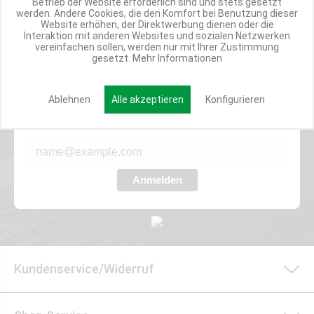
Betrieb der Website erforderlich sind und stets gesetzt
ANGEBOTE
werden. Andere Cookies, die den Komfort bei Benutzung dieser
Website erhöhen, der Direktwerbung dienen oder die
Interaktion mit anderen Websites und sozialen Netzwerken
vereinfachen sollen, werden nur mit Ihrer Zustimmung
gesetzt.
Mehr Informationen
Werde Teil der Miweba Community!
Verpasse nie wieder exklusive Newsletter-Rabatte und Aktionen
Ablehnen
Alle akzeptieren
Konfigurieren
E-MAIL*
Anmelden
Kundenservice/Widerruf