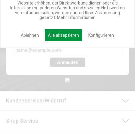
Website erhöhen, der Direktwerbung dienen oder die
Interaktion mit anderen Websites und sozialen Netzwerken
Werde Teil der Miweba Community!
vereinfachen sollen, werden nur mit Ihrer Zustimmung
gesetzt.
Mehr Informationen
Verpasse nie wieder exklusive Newsletter-Rabatte und Aktionen
Ablehnen
Alle akzeptieren
Konfigurieren
E-MAIL*
Anmelden
Kundenservice/Widerruf
Shop Service