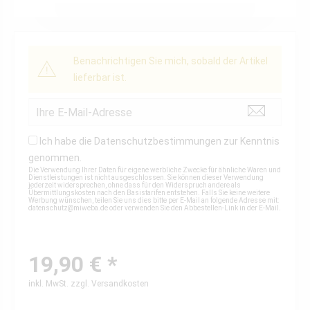
Benachrichtigen Sie mich, sobald der Artikel
lieferbar ist.
Ich habe die
Datenschutzbestimmungen
zur Kenntnis
genommen.
Die Verwendung Ihrer Daten für eigene werbliche Zwecke für ähnliche Waren und
Dienstleistungen ist nicht ausgeschlossen. Sie können dieser Verwendung
jederzeit widersprechen, ohne dass für den Widerspruch andere als
Übermittlungskosten nach den Basistarifen entstehen. Falls Sie keine weitere
Werbung wünschen, teilen Sie uns dies bitte per E-Mail an folgende Adresse mit:
datenschutz@miweba.de
oder verwenden Sie den Abbestellen-Link in der E-Mail.
19,90 € *
inkl. MwSt.
zzgl. Versandkosten