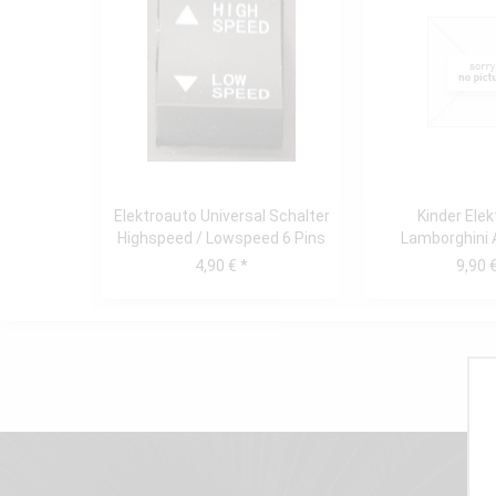
Elektroauto Universal Schalter
Kinder Ele
Highspeed / Lowspeed 6 Pins
Lamborghini 
SX2018 Schlei
4,90 € *
9,90 €