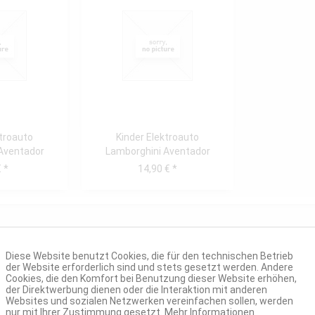
ktroauto
Kinder Elektroauto
Aventador
Lamborghini Aventador
fkontakt...
SX2018 Rad vorne mit...
 *
14,90 € *
Diese Website benutzt Cookies, die für den technischen Betrieb
der Website erforderlich sind und stets gesetzt werden. Andere
Cookies, die den Komfort bei Benutzung dieser Website erhöhen,
der Direktwerbung dienen oder die Interaktion mit anderen
Websites und sozialen Netzwerken vereinfachen sollen, werden
nur mit Ihrer Zustimmung gesetzt.
Mehr Informationen