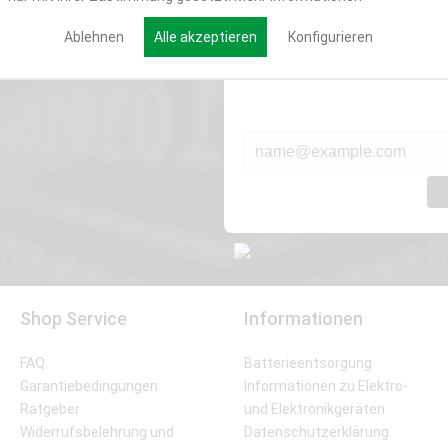
Werde Teil der Miweba
Ablehnen
Alle akzeptieren
Konfigurieren
Verpasse nie wieder exklusive New
E-MAIL*
Shop Service
Informationen
FAQ
Batterieentsorgung
Garantiebedingungen
Informationen zu Elektro-
Ratgeber
und Elektronikgeräten
Widerrufsbelehrung und
Datenschutzerklärung