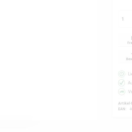
Fr
Bew
L
A
V
Artikel-
EAN:
4