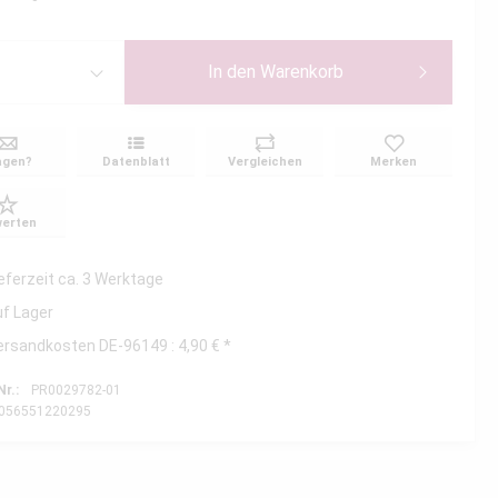
In den
Warenkorb
agen?
Datenblatt
Vergleichen
Merken
erten
ieferzeit ca. 3 Werktage
uf Lager
ersandkosten DE-96149 : 4,90 € *
Nr.:
PR0029782-01
056551220295