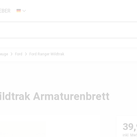
EBER
DE
zeuge
Ford
Ford Ranger Wildtrak
ildtrak Armaturenbrett
39,
inkl. Mw