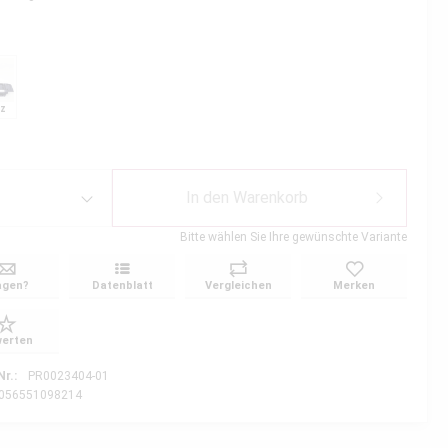
rz
In den
Warenkorb
Bitte wählen Sie Ihre gewünschte Variante
agen?
Datenblatt
Vergleichen
Merken
erten
Nr.:
PR0023404-01
056551098214