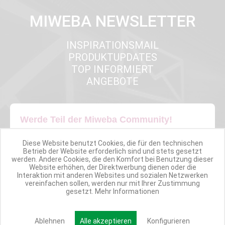
MIWEBA NEWSLETTER
INSPIRATIONSMAIL
PRODUKTUPDATES
TOP INFORMIERT
ANGEBOTE
Werde Teil der Miweba Community!
Verpasse nie wieder exklusive Newsletter-Rabatte und Aktionen
Diese Website benutzt Cookies, die für den technischen
Betrieb der Website erforderlich sind und stets gesetzt
werden. Andere Cookies, die den Komfort bei Benutzung dieser
Website erhöhen, der Direktwerbung dienen oder die
E-MAIL*
Interaktion mit anderen Websites und sozialen Netzwerken
vereinfachen sollen, werden nur mit Ihrer Zustimmung
gesetzt.
Mehr Informationen
Anmelden
Ablehnen
Alle akzeptieren
Konfigurieren