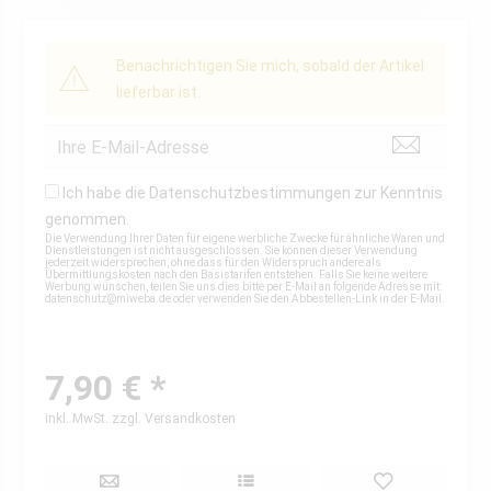
Benachrichtigen Sie mich, sobald der Artikel
lieferbar ist.
Ich habe die
Datenschutzbestimmungen
zur Kenntnis
genommen.
Die Verwendung Ihrer Daten für eigene werbliche Zwecke für ähnliche Waren und
Dienstleistungen ist nicht ausgeschlossen. Sie können dieser Verwendung
jederzeit widersprechen, ohne dass für den Widerspruch andere als
Übermittlungskosten nach den Basistarifen entstehen. Falls Sie keine weitere
Werbung wünschen, teilen Sie uns dies bitte per E-Mail an folgende Adresse mit:
datenschutz@miweba.de
oder verwenden Sie den Abbestellen-Link in der E-Mail.
7,90 € *
inkl. MwSt.
zzgl. Versandkosten