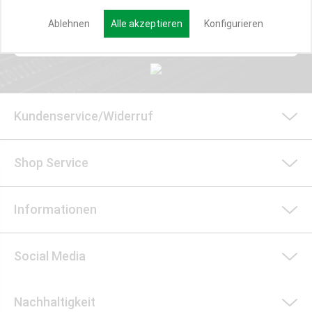
Ablehnen
Alle akzeptieren
Konfigurieren
Anmelden
Kundenservice/Widerruf
Shop Service
Informationen
Social Media
Nachhaltigkeit