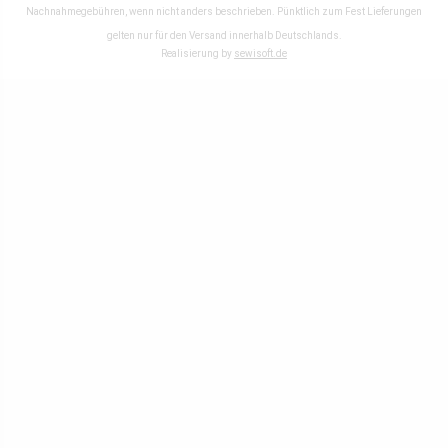
Nachnahmegebühren, wenn nicht anders beschrieben. Pünktlich zum Fest Lieferungen
gelten nur für den Versand innerhalb Deutschlands.
Realisierung by
sewisoft.de