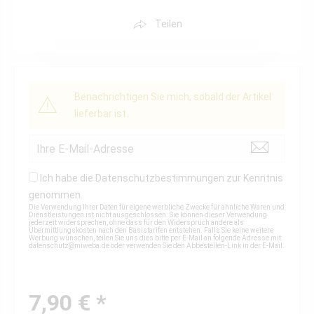
Teilen
Benachrichtigen Sie mich, sobald der Artikel
lieferbar ist.
Ich habe die
Datenschutzbestimmungen
zur Kenntnis
genommen.
Die Verwendung Ihrer Daten für eigene werbliche Zwecke für ähnliche Waren und
Dienstleistungen ist nicht ausgeschlossen. Sie können dieser Verwendung
jederzeit widersprechen, ohne dass für den Widerspruch andere als
Übermittlungskosten nach den Basistarifen entstehen. Falls Sie keine weitere
Werbung wünschen, teilen Sie uns dies bitte per E-Mail an folgende Adresse mit:
datenschutz@miweba.de
oder verwenden Sie den Abbestellen-Link in der E-Mail.
7,90 € *