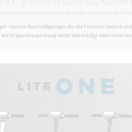
ktion geprüfte B-Ware aus Kunden
 von unserer
qualifizierten Werkstatt
auf
Funktion geprüft
. Kann aber fol
gel • leichte Beschädigungen die die Funktion jedoch nic
die Originalverpackung leicht beschädigt oder nicht m