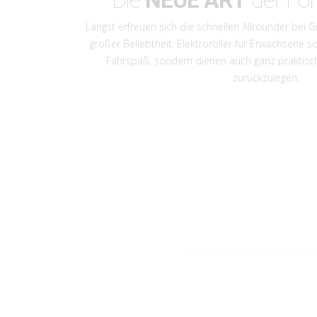
Die
NEUE ART
der Fo
Längst erfreuen sich die schnellen Allrounder bei
großer Beliebtheit. Elektroroller für Erwachsene so
Fahrspaß, sondern dienen auch ganz praktisch
zurückzulegen.