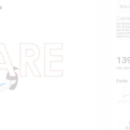
Ich 
Die Verwe
ist nicht
den Wider
weitere We
datensch
139
inkl. Mw
Farbe
Fr