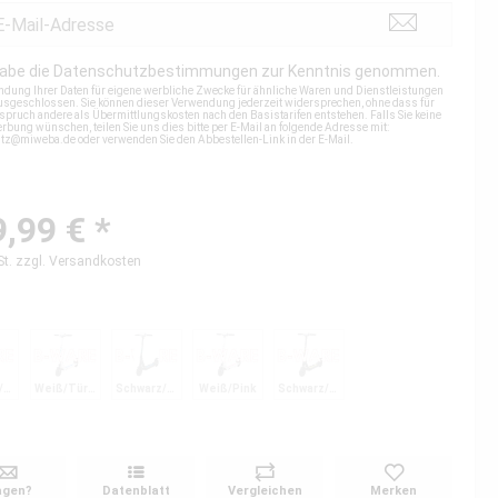
habe die
Datenschutzbestimmungen
zur Kenntnis genommen.
ndung Ihrer Daten für eigene werbliche Zwecke für ähnliche Waren und Dienstleistungen
 ausgeschlossen. Sie können dieser Verwendung jederzeit widersprechen, ohne dass für
spruch andere als Übermittlungskosten nach den Basistarifen entstehen. Falls Sie keine
rbung wünschen, teilen Sie uns dies bitte per E-Mail an folgende Adresse mit:
utz@miweba.de
oder verwenden Sie den Abbestellen-Link in der E-Mail.
,99 € *
St.
zzgl. Versandkosten
Schwarz/Rot
Weiß/Türkis
Schwarz/Blau
Weiß/Pink
Schwarz/Gelb
agen?
Datenblatt
Vergleichen
Merken