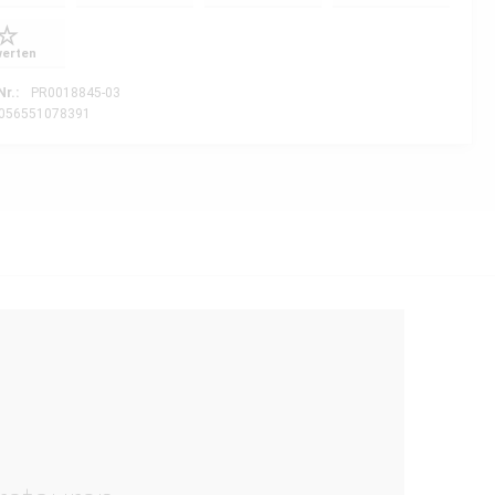
erten
Nr.:
PR0018845-03
056551078391