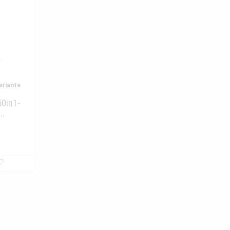
ariante
50in1-
..