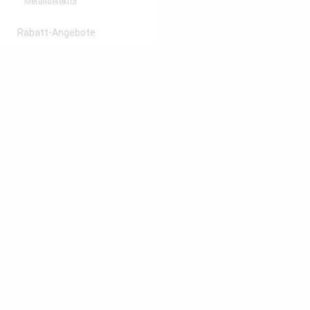
Metalldetektor
Rabatt-Angebote
Miweba Deals
Zubehör
Ersatzteile
FAQ
Ratgeber
Miweba
Robway