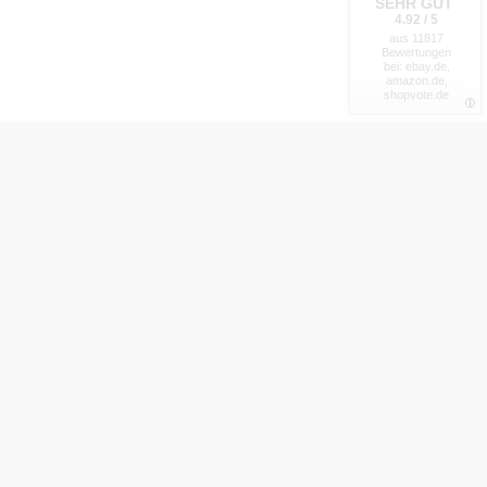
SEHR GUT
4.92 / 5
aus 11817
Bewertungen
bei: ebay.de,
amazon.de,
shopvote.de