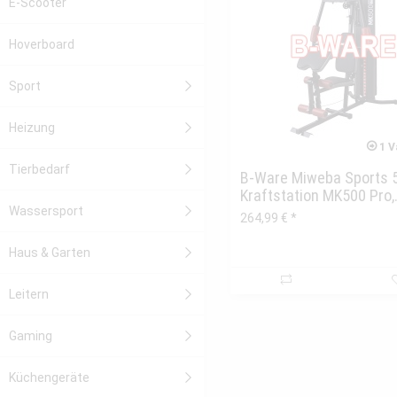
E-Scooter
Hoverboard
Sport
Heizung
1 V
Tierbedarf
B-Ware Miweba Sports 
Kraftstation MK500 Pro,.
Wassersport
264,99 € *
Haus & Garten
Leitern
Gaming
Küchengeräte