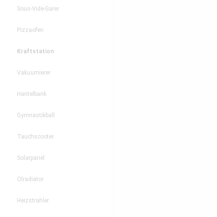
Sous-Vide-Garer
Pizzaofen
Kraftstation
Vakuumierer
Hantelbank
Gymnastikball
Tauchscooter
Solarpanel
Ölradiator
Heizstrahler